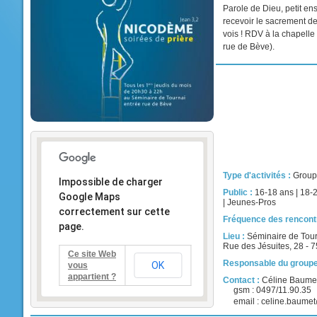
Parole de Dieu, petit en
recevoir le sacrement de
vois ! RDV à la chapelle
rue de Bève).
Type d'activités :
Group
Impossible de charger
Public :
16-18 ans
|
18-
Google Maps
|
Jeunes-Pros
correctement sur cette
Fréquence des rencont
page.
Lieu :
Séminaire de Tou
Rue des Jésuites, 28 - 
Ce site Web
Responsable du groupe
OK
vous
appartient ?
Contact :
Céline Baume
gsm : 0497/11.90.35
email : celine.baume