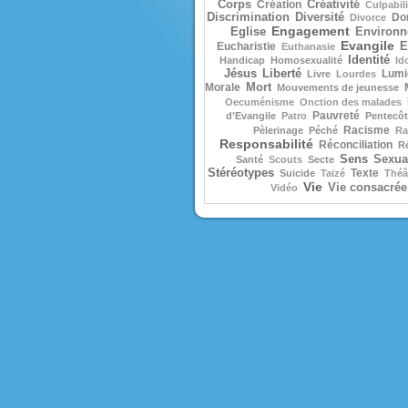
Corps
Création
Créativité
Culpabili
Discrimination
Diversité
Do
Divorce
Engagement
Eglise
Environ
Evangile
Eucharistie
E
Euthanasie
Identité
Handicap
Homosexualité
Id
Jésus
Liberté
Lumi
Livre
Lourdes
Morale
Mort
Mouvements de jeunesse
Oecuménisme
Onction des malades
Pauvreté
d’Evangile
Patro
Pentecôt
Racisme
Pèlerinage
Péché
Ra
Responsabilité
Réconciliation
R
Sens
Sexual
Santé
Scouts
Secte
Stéréotypes
Texte
Suicide
Taizé
Théâ
Vie
Vie consacrée
Vidéo