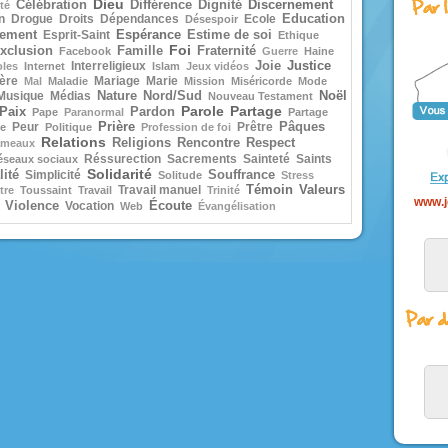
Car le Fils de l’homme va veni
Dieu
Discernement
Célébration
Différence
Dignité
té
ses anges
n
Drogue
Droits
Dépendances
Ecole
Education
Désespoir
dans la gloire de son Père ;
Espérance
nement
Esprit-Saint
Estime de soi
Ethique
alors il rendra à chacun selon sa
Foi
xclusion
Famille
Fraternité
Facebook
Guerre
Haine
conduite.
Justice
Interreligieux
Joie
oles
Internet
Islam
Jeux vidéos
ère
Mariage
Marie
Mal
Maladie
Mission
Miséricorde
Mode
Amen, je vous le dis :
Noël
Musique
Médias
Nature
Nord/Sud
Nouveau Testament
parmi ceux qui sont ici,
Parole
Partage
Paix
Pardon
Pape
Paranormal
Partage
certains ne connaîtront pas la mo
Prière
Peur
Prêtre
Pâques
e
Politique
Profession de foi
avant d’avoir vu le Fils de l’ho
Relations
Religions
Rencontre
Respect
venir dans son Règne. »
meaux
Réssurection
Sacrements
Sainteté
Saints
éseaux sociaux
– Acclamons la Parole de 
Solidarité
ité
Simplicité
Souffrance
Solitude
Stress
Témoin
Valeurs
Travail manuel
tre
Toussaint
Travail
Trinité
www.j
Écoute
Violence
Vocation
Web
Évangélisation