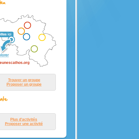
r avec
rt
mme
Dieu.
eunescathos.org
Trouver un groupe
Proposer un groupe
Plus d'activités
Proposer une activité