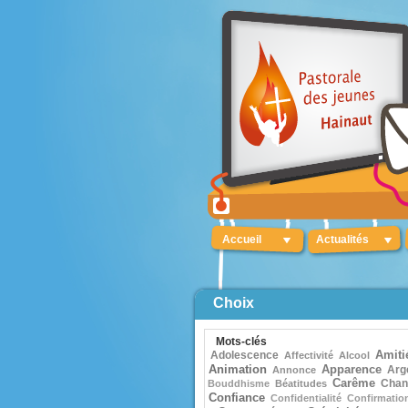
Accueil
Actualités
Choix
Mots-clés
Adolescence
Amiti
Affectivité
Alcool
Animation
Apparence
Arg
Annonce
Carême
Chan
Bouddhisme
Béatitudes
Confiance
Confidentialité
Confirmatio