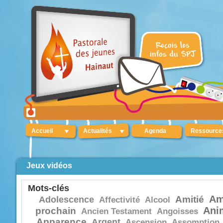
Accueil
Actualités
Agenda
Ressource
Jeux vidéos
Mots-clés
Am
Amitié
Adolescence
Affectivité
Alcool
Ani
prochain
Ancien Testament
Angoisses
Apparence
Argent
Ascension
Assomption