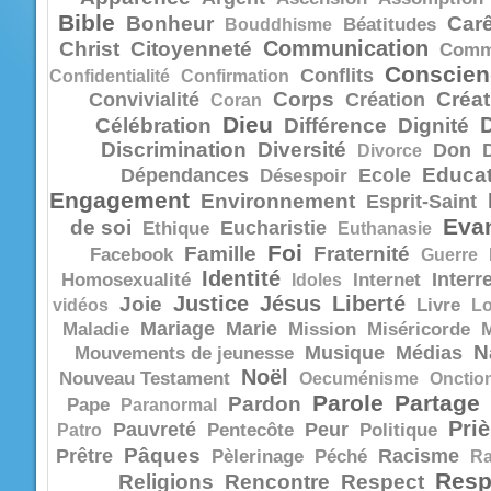
Bible
Bonheur
Car
Bouddhisme
Béatitudes
Communication
Christ
Citoyenneté
Comm
Conscien
Conflits
Confidentialité
Confirmation
Corps
Créat
Convivialité
Création
Coran
Dieu
Célébration
Différence
Dignité
Discrimination
Diversité
Don
Divorce
Educat
Dépendances
Ecole
Désespoir
Engagement
Environnement
Esprit-Saint
Evan
de soi
Eucharistie
Ethique
Euthanasie
Foi
Famille
Fraternité
Facebook
Guerre
Identité
Interr
Homosexualité
Idoles
Internet
Justice
Jésus
Liberté
Joie
vidéos
Livre
Lo
Mariage
Marie
Maladie
Mission
Miséricorde
N
Musique
Médias
Mouvements de jeunesse
Noël
Nouveau Testament
Oecuménisme
Onctio
Parole
Partage
Pardon
Pape
Paranormal
Priè
Pauvreté
Peur
Patro
Pentecôte
Politique
Pâques
Prêtre
Racisme
Pèlerinage
Péché
R
Resp
Religions
Rencontre
Respect