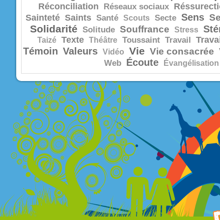
Réconciliation
Réssurect
Réseaux sociaux
Sens
Se
Sainteté
Saints
Santé
Scouts
Secte
Solidarité
Sté
Souffrance
Solitude
Stress
Texte
Trava
Taizé
Théâtre
Toussaint
Travail
Vie
Témoin
Valeurs
Vie consacrée
Vidéo
Écoute
Web
Évangélisation