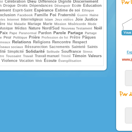
Dieu
Discernement
Célébration
Différence
Dignité
té
les disciples furent bouleversés.
n
Drogue
Droits
Dépendances
Ecole
Education
Désespoir
Ils dirent :
Espérance
nement
Esprit-Saint
Estime de soi
« C’est un fantôme. »
Ethique
Foi
Pris de peur, ils se mirent à crier.
xclusion
Famille
Fraternité
Facebook
Guerre
Haine
Mais aussitôt Jésus leur parla 
Justice
Interreligieux
Joie
oles
Internet
Islam
Jeux vidéos
« Confiance ! c’est moi ; n’ayez 
ère
Mariage
Marie
Mal
Maladie
Mission
Miséricorde
Mode
peur ! »
Noël
Musique
Médias
Nature
Nord/Sud
Nouveau Testament
Pierre prit alors la parole :
Parole
Partage
Paix
Pardon
Pape
Paranormal
Partage
« Seigneur, si c’est bien toi,
Prière
Peur
Prêtre
Pâques
e
Politique
Profession de foi
ordonne-moi de venir vers toi sur
Relations
Religions
Rencontre
Respect
meaux
eaux. »
Réssurection
Sacrements
Sainteté
Saints
éseaux sociaux
Jésus lui dit :
Solidarité
ité
Simplicité
Souffrance
« Viens ! »
Solitude
Stress
Témoin
Valeurs
Pierre descendit de la barque
Travail manuel
tre
Toussaint
Travail
Trinité
www.j
et marcha sur les eaux pour alle
Écoute
Violence
Vocation
Web
Évangélisation
Jésus.
Mais, voyant la force du vent, il
peur
et, comme il commençait à enfonc
cria :
« Seigneur, sauve-moi ! »
Aussitôt, Jésus étendit la main,
saisit
et lui dit :
« Homme de peu de foi,
pourquoi as-tu douté ? »
Et quand ils furent montés dan
barque,
le vent tomba.
Alors ceux qui étaient dans la
se prosternèrent devant lui, et ils
dirent :