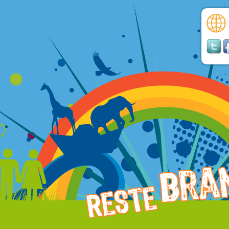
« Vraiment, tu es le Fils de Dieu 
– Acclamons la Parole de Dieu