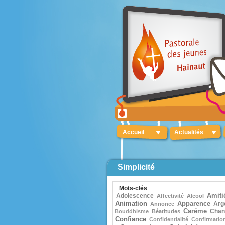
Accueil
Actualités
Simplicité
Mots-clés
Adolescence
Amiti
Affectivité
Alcool
Animation
Apparence
Arg
Annonce
Carême
Chan
Bouddhisme
Béatitudes
Confiance
Confidentialité
Confirmatio