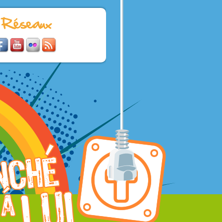
! »
.