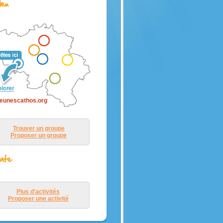
:
plus
 les
eunescathos.org
r vers
 eut
Trouver un groupe
er, il
Proposer un groupe
 le
s la
Plus d'activités
Proposer une activité
 barque
 lui