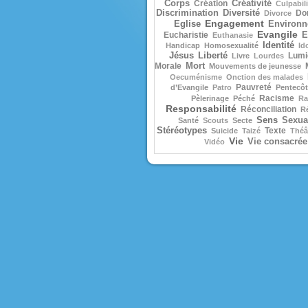
Corps
Création
Créativité
Culpabili
Discrimination
Diversité
Do
Divorce
Engagement
Eglise
Environ
Evangile
Eucharistie
E
Euthanasie
Identité
Handicap
Homosexualité
Id
Jésus
Liberté
Lumi
Livre
Lourdes
Morale
Mort
Mouvements de jeunesse
Oecuménisme
Onction des malades
Pauvreté
d’Evangile
Patro
Pentecôt
Racisme
Pèlerinage
Péché
Ra
Responsabilité
Réconciliation
R
Sens
Sexual
Santé
Scouts
Secte
Stéréotypes
Texte
Suicide
Taizé
Théâ
Vie
Vie consacrée
Vidéo