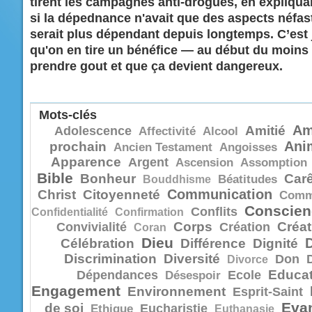
tirent les campagnes anti-drogues, en expliqua
si la dépednance n'avait que des aspects néfa
serait plus dépendant depuis longtemps. C’est
qu'on en tire un bénéfice — au début du moins 
prendre gout et que ça devient dangereux.
Mots-clés
Am
Amitié
Adolescence
Affectivité
Alcool
Ani
prochain
Ancien Testament
Angoisses
Apparence
Argent
Ascension
Assomption
Bible
Bonheur
Car
Bouddhisme
Béatitudes
Communication
Christ
Citoyenneté
Comm
Conscien
Conflits
Confidentialité
Confirmation
Corps
Créat
Convivialité
Création
Coran
Dieu
Célébration
Différence
Dignité
Discrimination
Diversité
Don
Divorce
Educat
Dépendances
Ecole
Désespoir
Engagement
Environnement
Esprit-Saint
Evan
de soi
Eucharistie
Ethique
Euthanasie