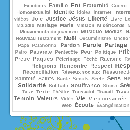
Foi
Famille
Fraternité
Facebook
Guerre
Identité
Interr
Homosexualité
Idoles
Internet
Justice
Jésus
Liberté
Joie
vidéos
Livre
Lo
Mariage
Marie
Maladie
Mission
Miséricorde
N
Musique
Médias
Mouvements de jeunesse
Noël
Nouveau Testament
Oecuménisme
Onctio
Parole
Partage
Pardon
Pape
Paranormal
Priè
Pauvreté
Peur
Patro
Pentecôte
Politique
Pâques
Prêtre
Racisme
Pèlerinage
Péché
R
Resp
Religions
Rencontre
Respect
Réconciliation
Réssurect
Réseaux sociaux
Sens
Se
Sainteté
Saints
Santé
Scouts
Secte
Solidarité
Sté
Souffrance
Solitude
Stress
Texte
Trava
Taizé
Théâtre
Toussaint
Travail
Vie
Témoin
Valeurs
Vie consacrée
Vidéo
Écoute
Web
Évangélisation