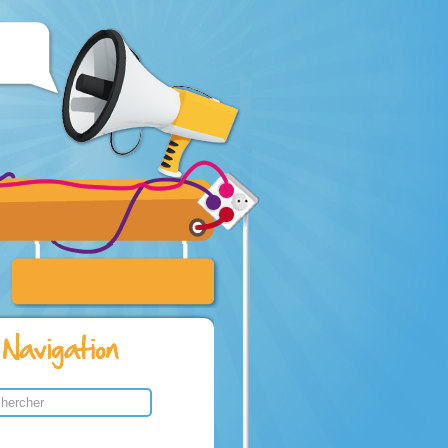
rillant
aint
ues et
ne haute
 le
 la
et Élie,
à Jésus :
his site
laire de recherche
soyons