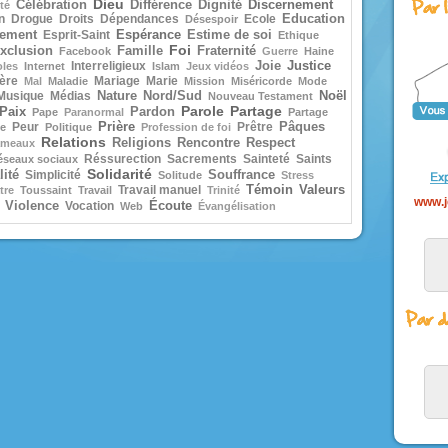
Dieu
Discernement
Célébration
Différence
Dignité
une pour toi, une pour Moïse, et
té
n
Drogue
Droits
Dépendances
Ecole
Education
pour Élie. »
Désespoir
Il parlait encore,
Espérance
nement
Esprit-Saint
Estime de soi
Ethique
lorsqu’une nuée lumineuse les c
Foi
xclusion
Famille
Fraternité
Facebook
Guerre
Haine
de son ombre,
Justice
Interreligieux
Joie
oles
Internet
Islam
Jeux vidéos
et voici que, de la nuée, une voix 
ère
Mariage
Marie
Mal
Maladie
Mission
Miséricorde
Mode
« Celui-ci est mon Fils bien-aimé
Noël
Musique
Médias
Nature
Nord/Sud
Nouveau Testament
en qui je trouve ma joie :
Parole
Partage
Paix
Pardon
Pape
Paranormal
Partage
écoutez-le ! »
Prière
Peur
Prêtre
Pâques
e
Politique
Profession de foi
Quand ils entendirent cela, les
Relations
Religions
Rencontre
Respect
meaux
disciples tombèrent face contre t
Réssurection
Sacrements
Sainteté
Saints
et furent saisis d’une grande crai
éseaux sociaux
Solidarité
Jésus s’approcha, les toucha et 
ité
Simplicité
Souffrance
Solitude
Stress
:
Témoin
Valeurs
Travail manuel
tre
Toussaint
Travail
Trinité
« Relevez-vous et soyez sans cra
www.j
Écoute
Violence
Vocation
Web
Évangélisation
Levant les yeux,
ils ne virent plus personne,
sinon lui, Jésus, seul.
En descendant de la montagne
Jésus leur donna cet ordre :
« Ne parlez de cette vision à pe
avant que le Fils de l’homme
soit ressuscité d’entre les morts.
– Acclamons la Parole de D