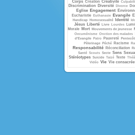
Corps
Création
Créativité
Culpabili
Discrimination
Diversité
Do
Divorce
Engagement
Eglise
Environ
Evangile
Eucharistie
E
Euthanasie
Identité
Handicap
Homosexualité
Id
Jésus
Liberté
Lumi
Livre
Lourdes
Morale
Mort
Mouvements de jeunesse
Oecuménisme
Onction des malades
Pauvreté
d’Evangile
Patro
Pentecôt
Racisme
Pèlerinage
Péché
Ra
Responsabilité
Réconciliation
R
Sens
Sexual
Santé
Scouts
Secte
Stéréotypes
Texte
Suicide
Taizé
Théâ
Vie
Vie consacrée
Vidéo