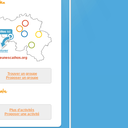
 une
ouvrit
disait :
,
erre
nte.
leur dit
inte ! »
eunescathos.org
,
Trouver un groupe
Proposer un groupe
rsonne,
 »
ieu.
Plus d'activités
Proposer une activité