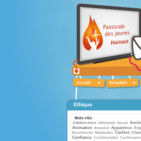
Accueil
Actualités
Ethique
Mots-clés
Adolescence
Amiti
Affectivité
Alcool
Animation
Apparence
Arg
Annonce
Carême
Chan
Bouddhisme
Béatitudes
Confiance
Confidentialité
Confirmatio