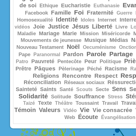
Evan
de soi
Eucharistie
Ethique
Euthanasie
Foi
Famille
Fraternité
Facebook
Guerre
Identité
Interr
Homosexualité
Idoles
Internet
Justice
Jésus
Liberté
Joie
vidéos
Livre
Lo
Mariage
Marie
Maladie
Mission
Miséricorde
N
Musique
Médias
Mouvements de jeunesse
Noël
Nouveau Testament
Oecuménisme
Onctio
Parole
Partage
Pardon
Pape
Paranormal
Priè
Pauvreté
Peur
Patro
Pentecôte
Politique
Pâques
Prêtre
Racisme
Pèlerinage
Péché
R
Resp
Religions
Rencontre
Respect
Réconciliation
Réssurect
Réseaux sociaux
Sens
Se
Sainteté
Saints
Santé
Scouts
Secte
Solidarité
Sté
Souffrance
Solitude
Stress
Texte
Trava
Taizé
Théâtre
Toussaint
Travail
Vie
Témoin
Valeurs
Vie consacrée
Vidéo
Écoute
Web
Évangélisation