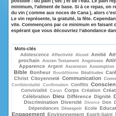
possible : du pain ( sec ) et de l’eau. Le pain re
minimum, l’aliment de base. Si à ce repas, on r
du vin ( comme aux noces de Cana ), alors c’est
Le vin représente, la gratuité, la fête. Cependan
vite. Commençons par ce minimum en faisant 
espérant que vous découvriez l’abondance dans
Mots-clés
Am
Amitié
Adolescence
Affectivité
Alcool
Ani
prochain
Ancien Testament
Angoisses
Apparence
Argent
Ascension
Assomption
Bible
Bonheur
Car
Bouddhisme
Béatitudes
Communication
Christ
Citoyenneté
Comm
Conscien
Conflits
Confidentialité
Confirmation
Corps
Créat
Convivialité
Création
Coran
Dieu
Célébration
Différence
Dignité
Discrimination
Diversité
Don
Divorce
Educat
Dépendances
Ecole
Désespoir
Engagement
Environnement
Esprit-Saint