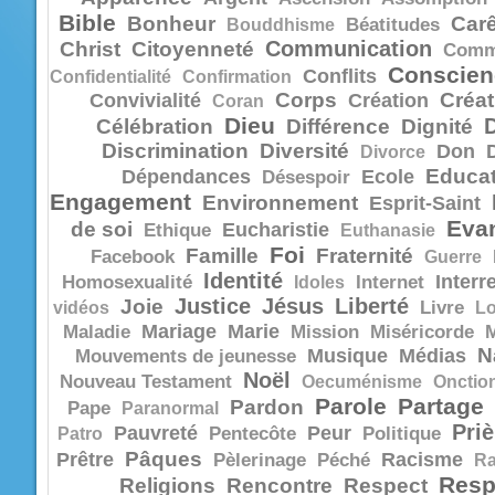
Bible
Bonheur
Car
Bouddhisme
Béatitudes
Communication
Christ
Citoyenneté
Comm
Conscien
Conflits
Confidentialité
Confirmation
Corps
Créat
Convivialité
Création
Coran
Dieu
Célébration
Différence
Dignité
Discrimination
Diversité
Don
Divorce
Educat
Dépendances
Ecole
Désespoir
Engagement
Environnement
Esprit-Saint
Evan
de soi
Eucharistie
Ethique
Euthanasie
Foi
Famille
Fraternité
Facebook
Guerre
Identité
Interr
Homosexualité
Idoles
Internet
Justice
Jésus
Liberté
Joie
vidéos
Livre
Lo
Mariage
Marie
Maladie
Mission
Miséricorde
N
Musique
Médias
Mouvements de jeunesse
Noël
Nouveau Testament
Oecuménisme
Onctio
Parole
Partage
Pardon
Pape
Paranormal
Priè
Pauvreté
Peur
Patro
Pentecôte
Politique
Pâques
Prêtre
Racisme
Pèlerinage
Péché
R
Resp
Religions
Rencontre
Respect