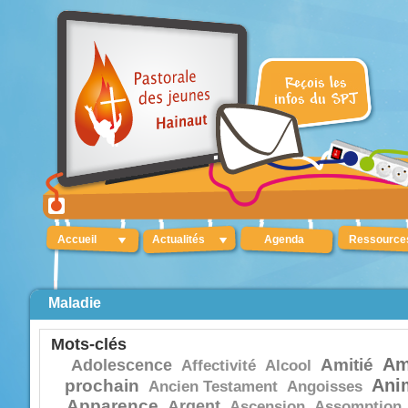
Accueil
Actualités
Agenda
Ressource
Maladie
Mots-clés
Am
Amitié
Adolescence
Affectivité
Alcool
Ani
prochain
Ancien Testament
Angoisses
Apparence
Argent
Ascension
Assomption