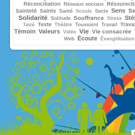
Réconciliation
Réssurect
Réseaux sociaux
Sens
Se
Sainteté
Saints
Santé
Scouts
Secte
Solidarité
Sté
Souffrance
Solitude
Stress
Texte
Trava
Taizé
Théâtre
Toussaint
Travail
Vie
Témoin
Valeurs
Vie consacrée
Vidéo
Écoute
Web
Évangélisation