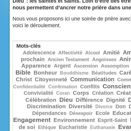
Dieu : les saintes et saints. Loin d’être des être
nous permettent d’ancrer notre prière dans une 
Nous vous proposons ici une soirée de prière ave
voici le déroulement.
Mots-clés
Am
Amitié
Adolescence
Affectivité
Alcool
Ani
prochain
Ancien Testament
Angoisses
Apparence
Argent
Ascension
Assomption
Bible
Bonheur
Car
Bouddhisme
Béatitudes
Communication
Christ
Citoyenneté
Comm
Conscien
Conflits
Confidentialité
Confirmation
Corps
Créat
Convivialité
Création
Coran
Dieu
Célébration
Différence
Dignité
Discrimination
Diversité
Don
Divorce
Educat
Dépendances
Ecole
Désespoir
Engagement
Environnement
Esprit-Saint
Evan
de soi
Eucharistie
Ethique
Euthanasie