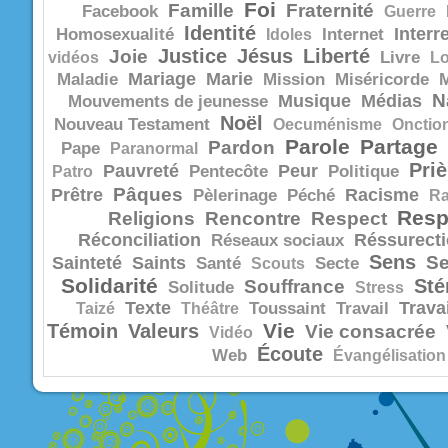
Foi
Famille
Fraternité
Facebook
Guerre
Identité
Interr
Homosexualité
Idoles
Internet
Justice
Jésus
Liberté
Joie
vidéos
Livre
Lo
Mariage
Marie
Maladie
Mission
Miséricorde
N
Musique
Médias
Mouvements de jeunesse
Noël
Nouveau Testament
Oecuménisme
Onctio
Parole
Partage
Pardon
Pape
Paranormal
Priè
Pauvreté
Peur
Patro
Pentecôte
Politique
Pâques
Prêtre
Racisme
Pèlerinage
Péché
R
Resp
Religions
Rencontre
Respect
Réconciliation
Réssurect
Réseaux sociaux
Sens
Se
Sainteté
Saints
Santé
Scouts
Secte
Solidarité
Sté
Souffrance
Solitude
Stress
Texte
Trava
Taizé
Théâtre
Toussaint
Travail
Vie
Témoin
Valeurs
Vie consacrée
Vidéo
Écoute
Web
Évangélisation