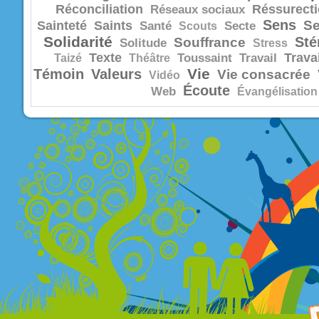
Réconciliation
Réssurect
Réseaux sociaux
Sens
Se
Sainteté
Saints
Santé
Scouts
Secte
Solidarité
Sté
Souffrance
Solitude
Stress
Texte
Trava
Taizé
Théâtre
Toussaint
Travail
Vie
Témoin
Valeurs
Vie consacrée
Vidéo
Écoute
Web
Évangélisation