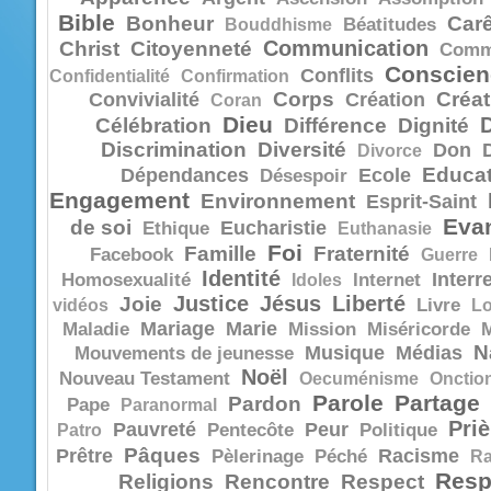
Bible
Bonheur
Car
Bouddhisme
Béatitudes
Communication
Christ
Citoyenneté
Comm
Conscien
Conflits
Confidentialité
Confirmation
Corps
Créat
Convivialité
Création
Coran
Dieu
Célébration
Différence
Dignité
Discrimination
Diversité
Don
Divorce
Educat
Dépendances
Ecole
Désespoir
Engagement
Environnement
Esprit-Saint
Evan
de soi
Eucharistie
Ethique
Euthanasie
Foi
Famille
Fraternité
Facebook
Guerre
Identité
Interr
Homosexualité
Idoles
Internet
Justice
Jésus
Liberté
Joie
vidéos
Livre
Lo
Mariage
Marie
Maladie
Mission
Miséricorde
N
Musique
Médias
Mouvements de jeunesse
Noël
Nouveau Testament
Oecuménisme
Onctio
Parole
Partage
Pardon
Pape
Paranormal
Priè
Pauvreté
Peur
Patro
Pentecôte
Politique
Pâques
Prêtre
Racisme
Pèlerinage
Péché
R
Resp
Religions
Rencontre
Respect