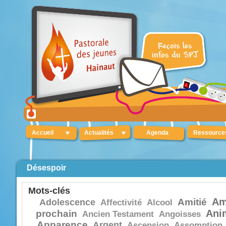
Accueil
Actualités
Agenda
Ressource
Désespoir
Mots-clés
Am
Amitié
Adolescence
Affectivité
Alcool
Ani
prochain
Ancien Testament
Angoisses
Apparence
Argent
Ascension
Assomption