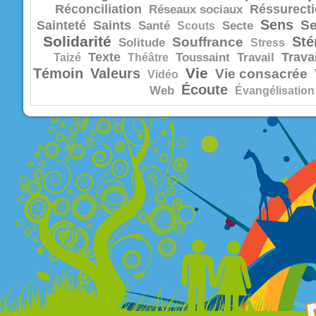
Réconciliation
Réssurect
Réseaux sociaux
Sens
Se
Sainteté
Saints
Santé
Scouts
Secte
Solidarité
Sté
Souffrance
Solitude
Stress
Texte
Trava
Taizé
Théâtre
Toussaint
Travail
Vie
Témoin
Valeurs
Vie consacrée
Vidéo
Écoute
Web
Évangélisation