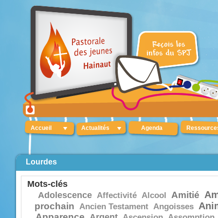
Accueil
Actualités
Agenda
Ressource
Lourdes
Mots-clés
Am
Amitié
Adolescence
Affectivité
Alcool
Ani
prochain
Ancien Testament
Angoisses
Apparence
Argent
Ascension
Assomption