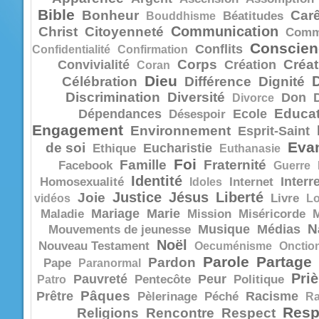
Bible
Bonheur
Car
Bouddhisme
Béatitudes
Communication
Christ
Citoyenneté
Comm
Conscien
Conflits
Confidentialité
Confirmation
Corps
Créat
Convivialité
Création
Coran
Dieu
Célébration
Différence
Dignité
Discrimination
Diversité
Don
Divorce
Educat
Dépendances
Ecole
Désespoir
Engagement
Environnement
Esprit-Saint
Evan
de soi
Eucharistie
Ethique
Euthanasie
Foi
Famille
Fraternité
Facebook
Guerre
Identité
Interr
Homosexualité
Idoles
Internet
Justice
Jésus
Liberté
Joie
vidéos
Livre
Lo
Mariage
Marie
Maladie
Mission
Miséricorde
N
Musique
Médias
Mouvements de jeunesse
Noël
Nouveau Testament
Oecuménisme
Onctio
Parole
Partage
Pardon
Pape
Paranormal
Priè
Pauvreté
Peur
Patro
Pentecôte
Politique
Pâques
Prêtre
Racisme
Pèlerinage
Péché
R
Resp
Religions
Rencontre
Respect