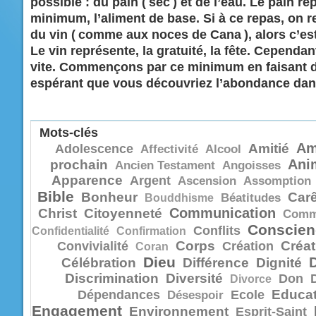
possible : du pain ( sec ) et de l’eau. Le pain re
minimum, l’aliment de base. Si à ce repas, on r
du vin ( comme aux noces de Cana ), alors c’est
Le vin représente, la gratuité, la fête. Cependan
vite. Commençons par ce minimum en faisant 
espérant que vous découvriez l’abondance dans
Mots-clés
Am
Amitié
Adolescence
Affectivité
Alcool
Ani
prochain
Ancien Testament
Angoisses
Apparence
Argent
Ascension
Assomption
Bible
Bonheur
Car
Bouddhisme
Béatitudes
Communication
Christ
Citoyenneté
Comm
Conscien
Conflits
Confidentialité
Confirmation
Corps
Créat
Convivialité
Création
Coran
Dieu
Célébration
Différence
Dignité
Discrimination
Diversité
Don
Divorce
Educat
Dépendances
Ecole
Désespoir
Engagement
Environnement
Esprit-Saint