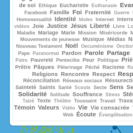
Evan
de soi
Eucharistie
Ethique
Euthanasie
Foi
Famille
Fraternité
Facebook
Guerre
Identité
Interr
Homosexualité
Idoles
Internet
Justice
Jésus
Liberté
Joie
vidéos
Livre
Lo
Mariage
Marie
Maladie
Mission
Miséricorde
N
Musique
Médias
Mouvements de jeunesse
Noël
Nouveau Testament
Oecuménisme
Onctio
Parole
Partage
Pardon
Pape
Paranormal
Priè
Pauvreté
Peur
Patro
Pentecôte
Politique
Pâques
Prêtre
Racisme
Pèlerinage
Péché
R
Resp
Religions
Rencontre
Respect
Réconciliation
Réssurect
Réseaux sociaux
Sens
Se
Sainteté
Saints
Santé
Scouts
Secte
Solidarité
Sté
Souffrance
Solitude
Stress
Texte
Trava
Taizé
Théâtre
Toussaint
Travail
Vie
Témoin
Valeurs
Vie consacrée
Vidéo
Écoute
Web
Évangélisation