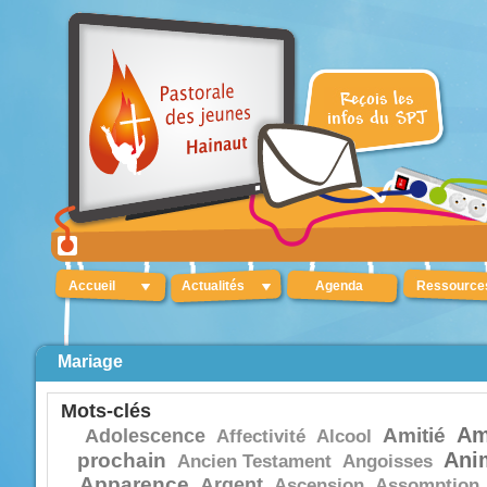
Accueil
Actualités
Agenda
Ressource
Mariage
Mots-clés
Am
Amitié
Adolescence
Affectivité
Alcool
Ani
prochain
Ancien Testament
Angoisses
Apparence
Argent
Ascension
Assomption