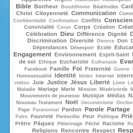
Bible
Bonheur
Car
Bouddhisme
Béatitudes
Communication
Christ
Citoyenneté
Comm
Conscien
Conflits
Confidentialité
Confirmation
Corps
Créat
Convivialité
Création
Coran
Dieu
Célébration
Différence
Dignité
Discrimination
Diversité
Don
Divorce
Educat
Dépendances
Ecole
Désespoir
Engagement
Environnement
Esprit-Saint
Evan
de soi
Eucharistie
Ethique
Euthanasie
Foi
Famille
Fraternité
Facebook
Guerre
Identité
Interr
Homosexualité
Idoles
Internet
Justice
Jésus
Liberté
Joie
vidéos
Livre
Lo
Mariage
Marie
Maladie
Mission
Miséricorde
N
Musique
Médias
Mouvements de jeunesse
Noël
Nouveau Testament
Oecuménisme
Onctio
Parole
Partage
Pardon
Pape
Paranormal
Priè
Pauvreté
Peur
Patro
Pentecôte
Politique
Pâques
Prêtre
Racisme
Pèlerinage
Péché
R
Resp
Religions
Rencontre
Respect