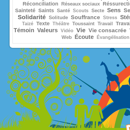
Réconciliation
Réssurect
Réseaux sociaux
Sens
Se
Sainteté
Saints
Santé
Scouts
Secte
Solidarité
Sté
Souffrance
Solitude
Stress
Texte
Trava
Taizé
Théâtre
Toussaint
Travail
Vie
Témoin
Valeurs
Vie consacrée
Vidéo
Écoute
Web
Évangélisation